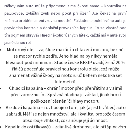
Někdy vám auto může připomenout maličkosti samo – kontrolka na
palubovce, zvláštní zvuk nebo pocit při řízení. Ale čekat na první
známku problému není zrovna moudré. Základem spolehlivého auta je
pravidelná kontrola a doplnění provozních kapalin. Co se vlastně pod
tím pojmem skrývá? Hned několik různých látek, každá má v autě svoji
jasně danou roli:
Motorový olej – zajišťuje mazání a chlazení motoru, bez něj
se motor rychle zadře. Jeho hladina by nikdy neměla
klesnout pod minimum. Studie české BESIP uvádí, že až 20 %
řidičů podceňuje pravidelnou kontrolu oleje, což může
znamenat vážné škody na motoru už během několika set
kilometrů.
Chladicí kapalina – chrání motor před přehřátím a v zimě
před zamrznutím. Správná hladina je základ, jinak hrozí
poškození těsnění či hlavy motoru.
Brzdová kapalina – rozhoduje o tom, jak (a jestli vůbec) auto
zabrzdí. Měří se nejen množství, ale i kvalita, protože časem
absorbuje vlhkost, což snižuje její účinnost.
Kapalin do ostřikovačů – zdánlivě drobnost, ale při špinavém