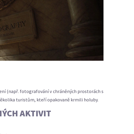
šení (např. fotografování v chráněných prostorách s
ěkolika turistům, kteří opakovaně krmili holuby.
ÝCH AKTIVIT