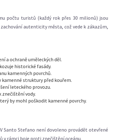
mu počtu turistů (každý rok přes 30 milionů) jsou
e zachování autenticity města, což vede k zákazům,
ní a ochraně uměleckých děl.
ozuje historické fasády.
hranu kamenných povrchů.
ly kamenné struktury před kouřem.
ušení leteckého provozu.
 znečištění vody.
 který by mohl poškodit kamenné povrchy.
 V
Santo Stefano
není dovoleno provádět otevřené
ů v rámci boje proti znečištění oceánu.