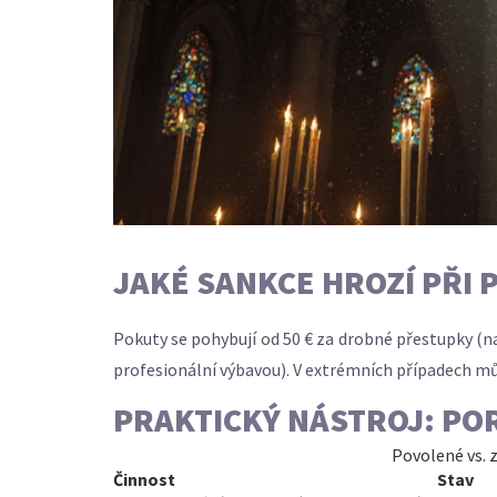
JAKÉ SANKCE HROZÍ PŘI
Pokuty se pohybují od 50 € za drobné přestupky (na
profesionální výbavou). V extrémních případech můž
PRAKTICKÝ NÁSTROJ: PO
Povolené vs. 
Činnost
Stav