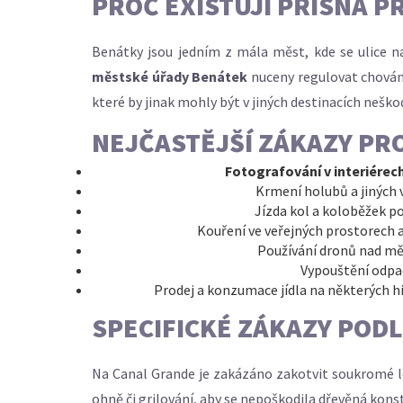
PROČ EXISTUJÍ PŘÍSNÁ P
Benátky jsou jedním z mála měst, kde se ulice na
městské úřady Benátek
nuceny regulovat chován
které by jinak mohly být v jiných destinacích neško
NEJČASTĚJŠÍ ZÁKAZY PR
Fotografování v interiérec
Krmení holubů a jiných 
Jízda kol a koloběžek p
Kouření ve veřejných prostorech 
Používání dronů nad měs
Vypouštění odpad
Prodej a konzumace jídla na některých h
SPECIFICKÉ ZÁKAZY PODL
Na
Canal Grande
je zakázáno zakotvit soukromé l
ohně či grilování, aby se nepoškodila dřevěná kon