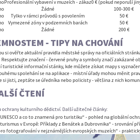
no
Profesionální vybavení v muzeích - zákaz
0 € (pokud neporuší jin
no
Žádné
100‑300 €
no
Tylko v rámci průvodů s povolením
50 €
no
Vymezené zóny v podzemních barách
50 €
no
Žádné
200 €
MNOSTEM - TIPY NA CHOVÁNÍ
u si ověřte aktuální
pravidla městské správy
na oficiálních strán
Respektujte značení - červené pruhy a symboly značí zakázané ob
lní turistické informační stánky, kde můžete získat mapy s vyzna
ouhému spolehání se na aplikace - místní úřady mohou měnit pra
 si jisti, zeptáte se úředníka nebo policisty - většina z nich komuni
ALŠÍ ČTENÍ
tu ochrany
kulturního dědictví
. Další užitečné články:
 UNESCO a co to znamená pro turistiku“ - pohled na globální och
 turismus v Evropě: Příklady z Benátek a Dubrovnika“ - srovnání př
pro fotografování v nejznámějších evropských muzeích“ - praktick