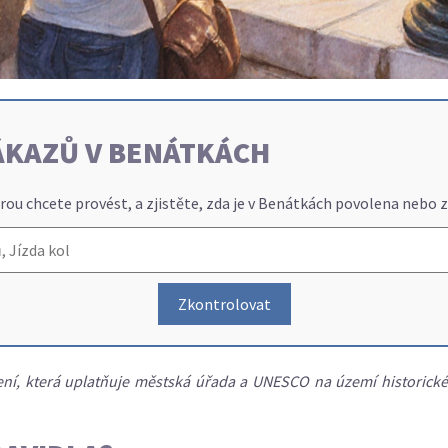
ÁKAZŮ V BENÁTKÁCH
rou chcete provést, a zjistěte, zda je v Benátkách povolena nebo 
Zkontrolovat
ní, která uplatňuje městská úřada a UNESCO na území historickéh