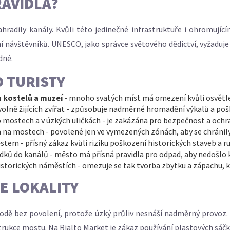
RAVIDLA?
hradily kanály. Kvůli této jedinečné infrastruktuře i ohromující
í návštěvníků. UNESCO, jako
správce světového dědictví
, vyžaduj
dné.
O TURISTY
h kostelů a muzeí
- mnoho svatých míst má omezení kvůli osvětle
volně žijících zvířat - způsobuje nadměrné hromadění výkalů a pošk
o mostech a v úzkých uličkách - je zakázána pro bezpečnost a oc
a na mostech - povolené jen ve vymezených zónách, aby se chráni
tem - přísný zákaz kvůli riziku poškození historických staveb a r
ků do kanálů - město má přísná pravidla pro odpad, aby nedošlo k
istorických náměstích - omezuje se tak tvorba zbytku a zápachu,
E LOKALITY
odě bez povolení, protože úzký průliv nesnáší nadměrný provoz.
strukce mostu. Na
Rialto Market
je zákaz používání plastových sáčk