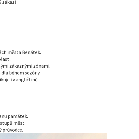
ý zákaz)
kách města Benátek.
lasti.
čenými zákaznými zónami.
vidla během sezóny.
kuje i v angličtině.
ranu památek.
ístupů měst.
ý průvodce.