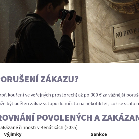
 PORUŠENÍ ZÁKAZU?
př. kouření ve veřejných prostorech) až po 300 € za vážnější poru
e být udělen zákaz vstupu do města na několik let, což se stalo n
ROVNÁNÍ POVOLENÝCH A ZAKÁZAN
zakázané činnosti v Benátkách (2025)
Výjimky
Sankce