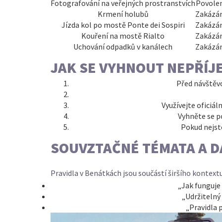
Fotografování na veřejných prostranstvích
Povole
Krmení holubů
Zakázá
Jízda kol po mostě Ponte dei Sospiri
Zakázá
Kouření na mostě Rialto
Zakázá
Uchování odpadků v kanálech
Zakázá
JAK SE VYHNOUT NEPŘÍJE
Před návštěvo
Využívejte oficiá
Vyhněte se p
Pokud nejste
SOUVZTAČNÉ TÉMATA A D
Pravidla v Benátkách jsou součástí širšího kontex
„Jak funguje
„Udržitelný
„Pravidla 