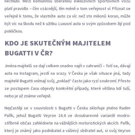
nechlubí. Mezi komunitou sběratelů exkluzivních sportovních vozů
platí pravidlo – čím vzácnější, tím méně o tom veřejnost ví. Přiznat se
veřejně k tomu, že vlastníte auto za víc než sto milionů korun, může
být víc na škodu než k užitku. Luxusní auta si svým způsobem žijí pod
pokličkou.
KDO JE SKUTEČNÝM MAJITELEM
BUGATTI V ČR?
Jména majitelů se dají celkem snadno najít v zahraničí – fotí se, dávají
auta na Instagram, jezdí na srazy. V Česku je však situace jiná, tady
majitelé Bugatti vnímají svůj „poklad“ často jako ryzí soukromí. Přesto
se postupem času objevily konkrétní případy, které většina lidí tuší,
nebo je už známe veřejně.
Nejčastěji se v souvislosti s Bugatti v Česku skloňuje jméno Radim
Pařík, jehož Bugatti Veyron 16.4 ve dvoubarevné variantě modro-
stříbrné občas zahlédnete na vážnějších motoristických akcích. Pařík,
který je známý jako podnikatel a vášnivý sběratel aut, si svůj Veyron