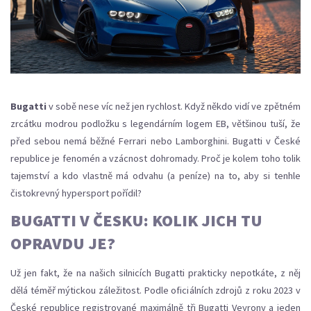
Bugatti
v sobě nese víc než jen rychlost. Když někdo vidí ve zpětném
zrcátku modrou podložku s legendárním logem EB, většinou tuší, že
před sebou nemá běžné Ferrari nebo Lamborghini. Bugatti v České
republice je fenomén a vzácnost dohromady. Proč je kolem toho tolik
tajemství a kdo vlastně má odvahu (a peníze) na to, aby si tenhle
čistokrevný hypersport pořídil?
BUGATTI V ČESKU: KOLIK JICH TU
OPRAVDU JE?
Už jen fakt, že na našich silnicích Bugatti prakticky nepotkáte, z něj
dělá téměř mýtickou záležitost. Podle oficiálních zdrojů z roku 2023 v
České republice registrované maximálně tři Bugatti Veyrony a jeden