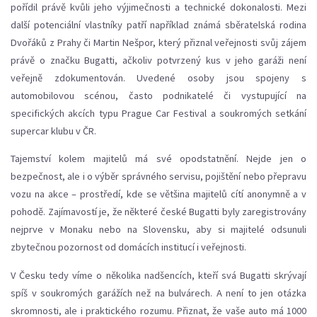
pořídil právě kvůli jeho výjimečnosti a technické dokonalosti. Mezi
další potenciální vlastníky patří například známá sběratelská rodina
Dvořáků z Prahy či Martin Nešpor, který přiznal veřejnosti svůj zájem
právě o značku Bugatti, ačkoliv potvrzený kus v jeho garáži není
veřejně zdokumentován. Uvedené osoby jsou spojeny s
automobilovou scénou, často podnikatelé či vystupující na
specifických akcích typu Prague Car Festival a soukromých setkání
supercar klubu v ČR.
Tajemství kolem majitelů má své opodstatnění. Nejde jen o
bezpečnost, ale i o výběr správného servisu, pojištění nebo přepravu
vozu na akce – prostředí, kde se většina majitelů cítí anonymně a v
pohodě. Zajímavostí je, že některé české Bugatti byly zaregistrovány
nejprve v Monaku nebo na Slovensku, aby si majitelé odsunuli
zbytečnou pozornost od domácích institucí i veřejnosti.
V Česku tedy víme o několika nadšencích, kteří svá Bugatti skrývají
spíš v soukromých garážích než na bulvárech. A není to jen otázka
skromnosti, ale i praktického rozumu. Přiznat, že vaše auto má 1000