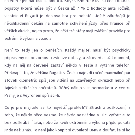
najedete jen pár tisíc kilometrů. Když vezmete v úvahu cenu bourací
pojistky (která může být v Česku až 7 % z hodnoty auta ročně),
vlastnictví Bugatti je doslova hra pro bohaté. Ještě zákeřnější je
několikadenní čekání na samotné schválení jízdy přes hranice při
větších akcích, nejen proto, že některé státy mají zvláštní pravidla pro
extrémně výkonná vozidla.
Není to tedy jen o penězích. Každý majitel musí být psychicky
připravený na pozornost i zvídavé dotazy, a zároveň si užít moment,
kdy na něj na červené zastaví někdo v Tesle a vytáhne telefon.
Překvapí i to, že většina Bugatti v Česku najezdí ročně maximálně pár
stovek kilometrů; spíš jsou viděná na uzavřených okruzích nebo při
tajných setkáních sběratelů. Běžný nákup v supermarketu v centru
Prahy je s Veyronem spíš sci-fi.
Co je pro majitele asi to největší „prokletí“? Strach z poškození, z
toho, že někdo něco vezme, že někdo nezvládne v ulici vyfotit auto
bez poškrábání laku, nebo že kvůli extrémnímu výkonu přijde pokuta
jinde než u nás. To není jako koupit si dvouleté BMW a doufat, že si ho