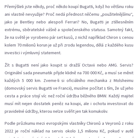
Přemýšleli jste někdy, proč někdo koupí Bugatti, když ho většinu roku
ani vlastně nevyužije? Proč nedá přednost něčemu „použitelnějšímu“,
jako je Bentley nebo alespoň Ferrari? No, Bugatti je ztělesněním
extrému, sběratelské vášně a společenského statusu. Samotný fakt,
že na světě je vyrobeno pár set kusů, z nichž například Chiron s cenou
kolem 70 milionů korun je už při zrodu legendou, dělá z každého kusu
investici i výmluvný statement.
Žít s Bugatti není jako koupit si dražší Octavii nebo AMG. Servis?
Originální sada pneumatik přijde klidně na 700 000 Kč, a musí se měnit
každých 5 000 km. Zveme-li si oficiálního mechanika z Molsheimu
(domovský servis Bugatti ve Francii), musíme počítat s tím, že už jeho
cesta a práce stojí víc než roční údržba běžného BMW. Každý majitel
musí mít nejen dostatek peněz na koupi, ale i ochotu investovat do
pravidelné údržby, kterou nelze svěřit jen tak komukoliv.
Podle průzkumu mezi evropskými vlastníky Chironů a Veyronů z roku
2022 je roční náklad na servis okolo 1,5 milionu Kč, pokud v autě