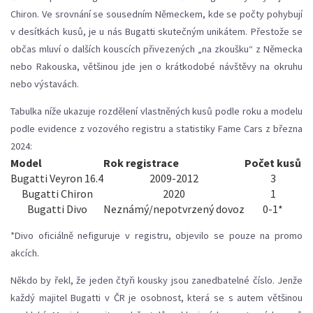
Chiron. Ve srovnání se sousedním Německem, kde se počty pohybují
v desítkách kusů, je u nás Bugatti skutečným unikátem. Přestože se
občas mluví o dalších kouscích přivezených „na zkoušku“ z Německa
nebo Rakouska, většinou jde jen o krátkodobé návštěvy na okruhu
nebo výstavách.
Tabulka níže ukazuje rozdělení vlastněných kusů podle roku a modelu
podle evidence z vozového registru a statistiky Fame Cars z března
2024:
Model
Rok registrace
Počet kusů
Bugatti Veyron 16.4
2009-2012
3
Bugatti Chiron
2020
1
Bugatti Divo
Neznámý/nepotvrzený dovoz
0-1*
*Divo oficiálně nefiguruje v registru, objevilo se pouze na promo
akcích.
Někdo by řekl, že jeden čtyři kousky jsou zanedbatelné číslo. Jenže
každý majitel Bugatti v ČR je osobnost, která se s autem většinou