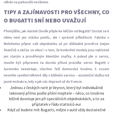
někdo na parkovišti nevšimne.
TIPY A ZAJÍMAVOSTI PRO VŠECHNY, CO
O BUGATTI SNÍ NEBO UVAŽUJÍ
Přemýšlíte, jak vlastně člověk přijde ke klíčům od Bugatti? Dostat se k
němu není jen otázka peněz, ale i správné příležitosti. Fabrika v
Molsheimu přijme vaši objednávku až po důkladné prověrce (nejen
finanční) a občas se mluví i o tom, že konkrétní modely jsou nabízené
jen starým a prověřeným klientům značky. A pokud jde o servis,
musíte být připraveni na docela přísná pravidla: servis Bugatti v
tuzemsku neexistuje, všechno řeší domovská továrna. S vozem
nesmíte vyměnit některé díly v běžném servisu – asistenční služba má
jasné instrukce, kdy a jak vás dopravit až do Francie.
Jednou z českých rarit je Veyron, který byl individuálně
lakovaný přímo podle přání majitele – něco, co továrna
běžně dovoluje jen při speciálních objednávkách, a to za
příplatek v řádu statisíců eur.
Když už budete mít Bugatti, mějte v autě vždy dostatečné