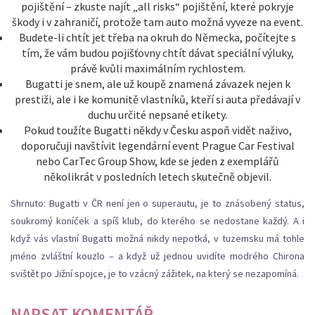
pojištění – zkuste najít „all risks“ pojištění, které pokryje
škody i v zahraničí, protože tam auto možná vyveze na event.
Budete-li chtít jet třeba na okruh do Německa, počítejte s
tím, že vám budou pojišťovny chtít dávat speciální výluky,
právě kvůli maximálním rychlostem.
Bugatti je snem, ale už koupě znamená závazek nejen k
prestiži, ale i ke komunitě vlastníků, kteří si auta předávají v
duchu určité nepsané etikety.
Pokud toužíte Bugatti někdy v Česku aspoň vidět naživo,
doporučuji navštívit legendární event Prague Car Festival
nebo CarTec Group Show, kde se jeden z exemplářů
několikrát v posledních letech skutečně objevil.
Shrnuto: Bugatti v ČR není jen o superautu, je to znásobený status,
soukromý koníček a spíš klub, do kterého se nedostane každý. A i
když vás vlastní Bugatti možná nikdy nepotká, v tuzemsku má tohle
jméno zvláštní kouzlo – a když už jednou uvidíte modrého Chirona
svištět po Jižní spojce, je to vzácný zážitek, na který se nezapomíná.
NAPSAT KOMENTÁŘ